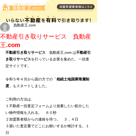
負動産王.com
不動産引き取りサービス 負動産
王.com
不動産引き取りサービス
　負動産王.com は
不動産引
き取りサービス
を行っている企業を集めた、一括査
定サイトです。
令和５年４月から国の方での「
相続土地国庫帰属制
度
」もスタートしました。
ご利用の方法は、
１不動産一括査定フォームより放棄したい処分した
い物件情報を入れる。　６０秒
２加盟業者様からの連絡を待つ。　３，４日
３届いた査定書でどこにお願いするか検討する。１
日